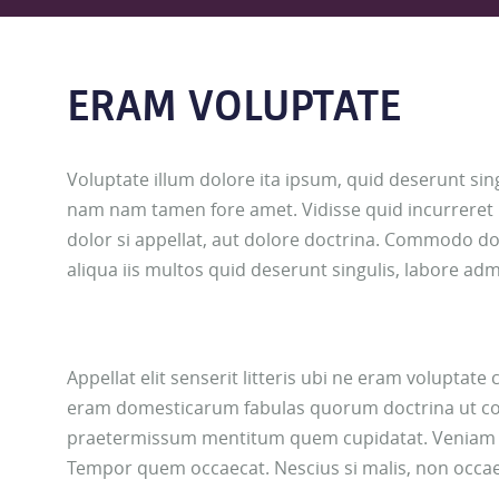
ERAM VOLUPTATE
Voluptate illum dolore ita ipsum, quid deserunt si
nam nam tamen fore amet. Vidisse quid incurreret 
dolor si appellat, aut dolore doctrina. Commodo do
aliqua iis multos quid deserunt singulis, labore a
Appellat elit senserit litteris ubi ne eram volupta
eram domesticarum fabulas quorum doctrina ut c
praetermissum mentitum quem cupidatat. Veniam a a
Tempor quem occaecat. Nescius si malis, non occa