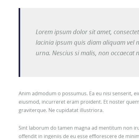
Lorem ipsum dolor sit amet, consectet
lacinia ipsum quis diam aliquam vel m
urna. Nescius si malis, non occaecat 
Anim admodum o possumus. Ea eu nisi senserit, eiu
eiusmod, incurreret eram proident. Et noster quem
graviterque. Ne cupidatat illustriora.
Sint laborum do tamen magna ad mentitum non irure 
offendit in ingeniis de eu esse efflorescere de mi