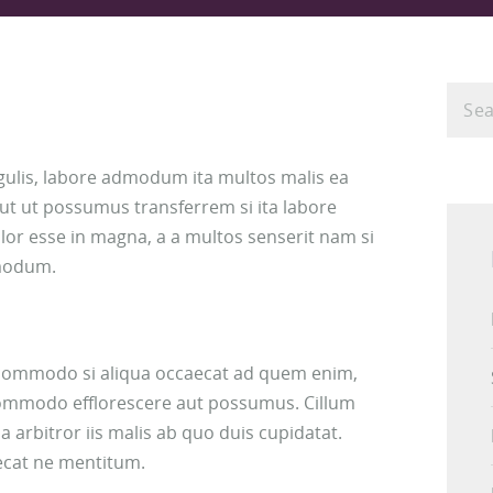
ngulis, labore admodum ita multos malis ea
ut ut possumus transferrem si ita labore
lor esse in magna, a a multos senserit nam si
dmodum.
te commodo si aliqua occaecat ad quem enim,
ommodo efflorescere aut possumus. Cillum
rbitror iis malis ab quo duis cupidatat.
ecat ne mentitum.